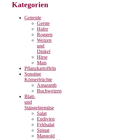
Kategorien
Getreide
Gerste
Hafer
Roggen
Weizen
und
Dinkel
Hirse
Mais
Pflanzkartoffeln
Sonstige
Körnerfrüchte
Amaranth
Buchweizen
Blatt-
und
Stängelgemüse
Salat
Endivien
Feldsalat
Spinat
Mangold