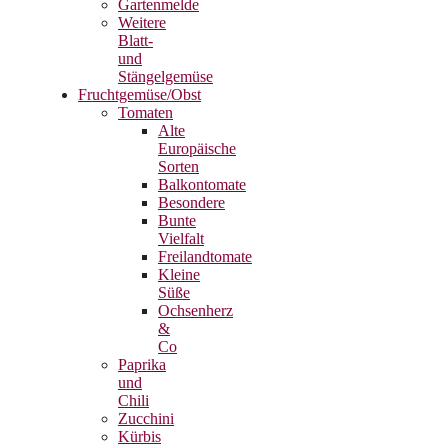
Gartenmelde
Weitere
Blatt-
und
Stängelgemüse
Fruchtgemüse/Obst
Tomaten
Alte
Europäische
Sorten
Balkontomate
Besondere
Bunte
Vielfalt
Freilandtomate
Kleine
Süße
Ochsenherz
&
Co
Paprika
und
Chili
Zucchini
Kürbis