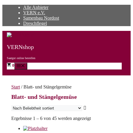
Zum
Alle Anbieter
Inhalt
VERN e.V.
springen
Samenbau Nordost
Dreschflegel
VERNshop
Saatgut online bestellen
0
Menü
Start
/ Blatt- und Stängelgemüse
Blatt- und Stängelgemüse
Nach
Ergebnisse 1 – 6 von 45 werden angezeigt
Beliebtheit
sortiert