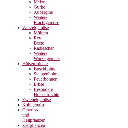
Melone
Gurke
Aubergine
Weitere
Fruchtgemüse
Wurzelgemüse
Möhren
Rote
Beete
Radieschen
Weitere
Wurzelgemüse
Hülsenfrüchte
Buschbohne
Stangenbohne
Feuerbohnen
Erbse
Besondere
Hülsenfrüchte
Zwiebelgemüse
Kohlgemüse
Gewürz-
und
Heilpflanzen
Zierpflanzen