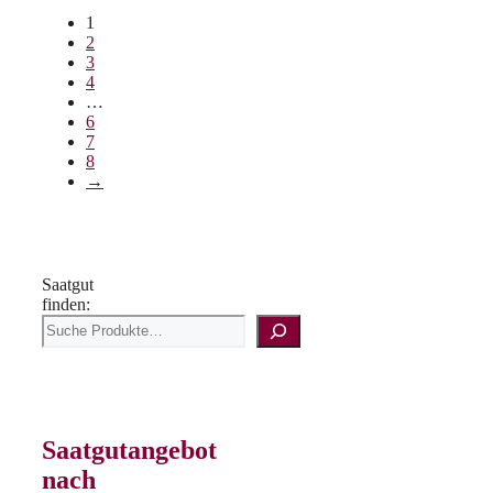
1
2
3
4
…
6
7
8
→
Saatgut
finden:
Saatgutangebot
nach