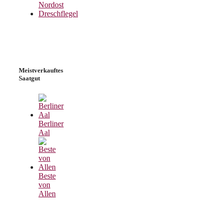
Nordost
Dreschflegel
Meistverkauftes
Saatgut
Berliner
Aal
Beste
von
Allen