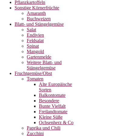
Pflanzkartoffeln
Sonstige Körnerfrüchte
Amaranth
Buchweizen
Blatt- und Stängelgemüse
Salat
Endivien
Feldsalat
Spinat
Mangold
Gartenmelde
Weitere Blatt- und
Stängelgemüse
Fruchtgemüse/Obst
Tomaten
Alte Europäische
Sorten
Balkontomate
Besondere
Bunte Vielfalt
Freilandtomate
Kleine Süße
Ochsenherz & Co
Paprika und Chili
Zucchini