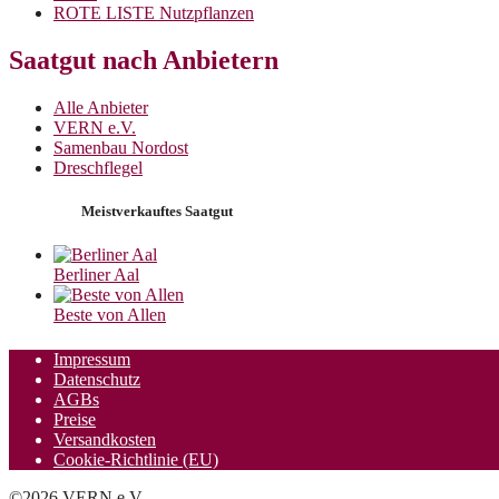
ROTE LISTE Nutzpflanzen
Saatgut nach Anbietern
Alle Anbieter
VERN e.V.
Samenbau Nordost
Dreschflegel
Meistverkauftes Saatgut
Berliner Aal
Beste von Allen
Impressum
Datenschutz
AGBs
Preise
Versandkosten
Cookie-Richtlinie (EU)
©2026 VERN e.V.