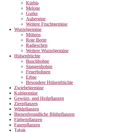
Kürbis
Melone
Gurke
Aubergine
Weitere Fruchtgemüse
Wurzelgemüse
Möhren
Rote Beete
Radieschen
Weitere Wurzelgemüse
Hülsenfrüchte
Buschbohne
Stangenbohne
Feuerbohnen
Erbse
Besondere Hülsenfrüchte
Zwiebelgemüse
Kohlgemüse
Gewürz- und Heilpflanzen
Zierpflanzen
Wildpflanzen
Bienenfreundliche Blühpflanzen
Färberpflanzen
Faserpflanzen
Tabak