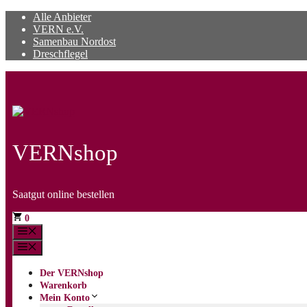
Zum
Alle Anbieter
Inhalt
VERN e.V.
springen
Samenbau Nordost
Dreschflegel
VERNshop
Saatgut online bestellen
0
Menü
Menü
Der VERNshop
Warenkorb
Mein Konto