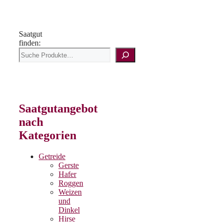
Saatgut
finden:
Saatgutangebot
nach
Kategorien
Getreide
Gerste
Hafer
Roggen
Weizen
und
Dinkel
Hirse