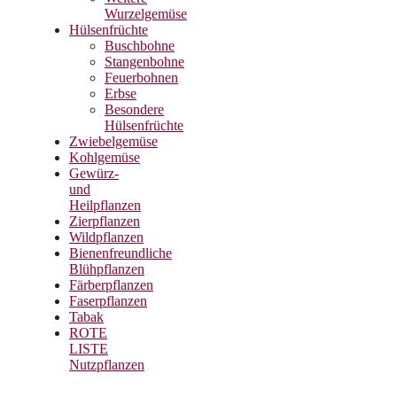
Wurzelgemüse
Hülsenfrüchte
Buschbohne
Stangenbohne
Feuerbohnen
Erbse
Besondere
Hülsenfrüchte
Zwiebelgemüse
Kohlgemüse
Gewürz-
und
Heilpflanzen
Zierpflanzen
Wildpflanzen
Bienenfreundliche
Blühpflanzen
Färberpflanzen
Faserpflanzen
Tabak
ROTE
LISTE
Nutzpflanzen