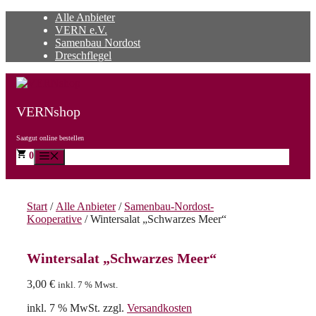
Zum
Alle Anbieter
Inhalt
VERN e.V.
springen
Samenbau Nordost
Dreschflegel
VERNshop
Saatgut online bestellen
0
Menü
Start
/
Alle Anbieter
/
Samenbau-Nordost-
Kooperative
/ Wintersalat „Schwarzes Meer“
Wintersalat „Schwarzes Meer“
3,00
€
inkl. 7 % Mwst.
inkl. 7 % MwSt.
zzgl.
Versandkosten