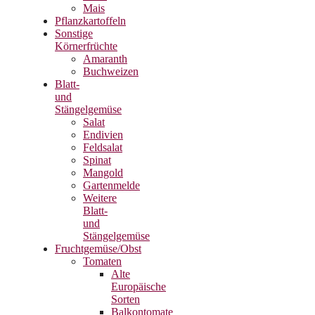
Mais
Pflanzkartoffeln
Sonstige
Körnerfrüchte
Amaranth
Buchweizen
Blatt-
und
Stängelgemüse
Salat
Endivien
Feldsalat
Spinat
Mangold
Gartenmelde
Weitere
Blatt-
und
Stängelgemüse
Fruchtgemüse/Obst
Tomaten
Alte
Europäische
Sorten
Balkontomate