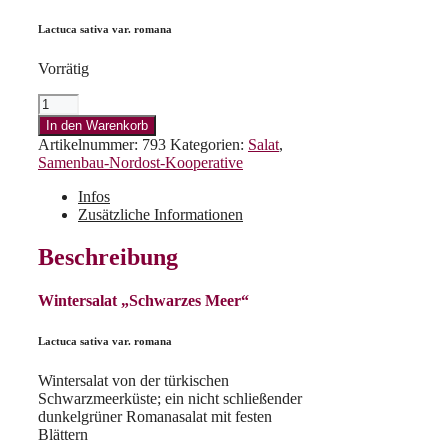
Lactuca sativa var. romana
Vorrätig
Wintersalat
"Schwarzes
In den Warenkorb
Meer"
Artikelnummer:
793
Kategorien:
Salat
,
Menge
Samenbau-Nordost-Kooperative
Infos
Zusätzliche Informationen
Beschreibung
Wintersalat „Schwarzes Meer“
Lactuca sativa var. romana
Wintersalat von der türkischen
Schwarzmeerküste; ein nicht schließender
dunkelgrüner Romanasalat mit festen
Blättern