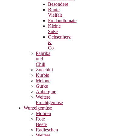
Besondere
Bunte
Vielfalt
Freilandtomate
Kleine
Süße
Ochsenherz
&
Co
Paprika
und
Chili
Zucchini
Kürbis
Melone
Gurke
Aubergine
Weitere
Fruchtgemüse
Wurzelgemüse
Möhren
Rote
Beete
Radieschen
Weitere