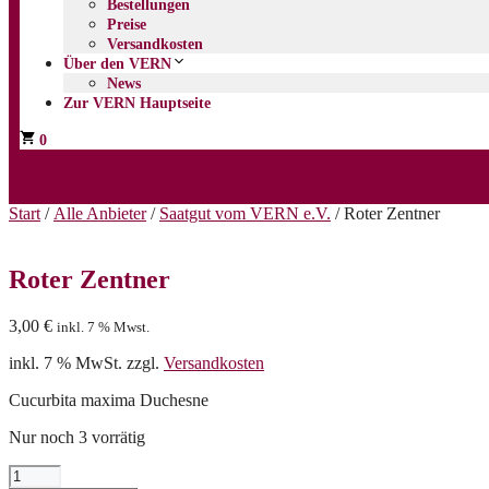
Bestellungen
Preise
Versandkosten
Über den VERN
News
Zur VERN Hauptseite
0
Start
/
Alle Anbieter
/
Saatgut vom VERN e.V.
/ Roter Zentner
Roter Zentner
3,00
€
inkl. 7 % Mwst.
inkl. 7 % MwSt.
zzgl.
Versandkosten
Cucurbita maxima Duchesne
Nur noch 3 vorrätig
Roter