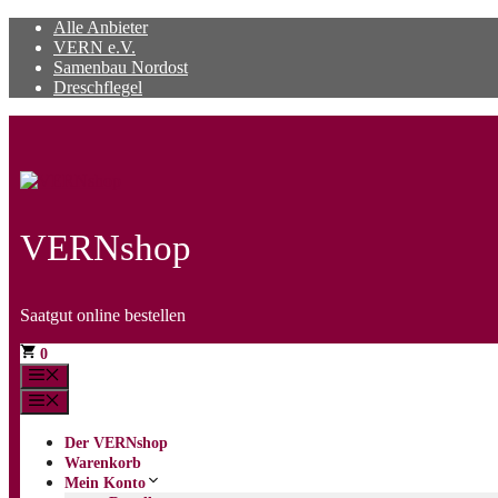
Zum
Alle Anbieter
Inhalt
VERN e.V.
springen
Samenbau Nordost
Dreschflegel
VERNshop
Saatgut online bestellen
0
Menü
Menü
Der VERNshop
Warenkorb
Mein Konto