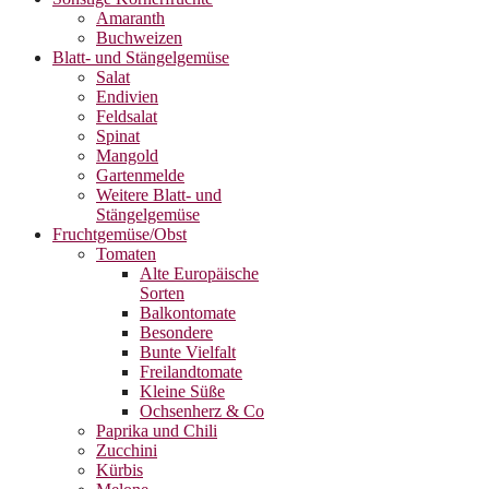
Amaranth
Buchweizen
Blatt- und Stängelgemüse
Salat
Endivien
Feldsalat
Spinat
Mangold
Gartenmelde
Weitere Blatt- und
Stängelgemüse
Fruchtgemüse/Obst
Tomaten
Alte Europäische
Sorten
Balkontomate
Besondere
Bunte Vielfalt
Freilandtomate
Kleine Süße
Ochsenherz & Co
Paprika und Chili
Zucchini
Kürbis