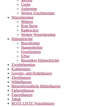
Melone
Gurke
Aubergine
Weitere Fruchtgemüse
Wurzelgemüse
Möhren
Rote Beete
Radieschen
Weitere Wurzelgemüse
Hülsenfrüchte
Buschbohne
Stangenbohne
Feuerbohnen
Erbse
Besondere Hülsenfrüchte
Zwiebelgemüse
Kohlgemüse
Gewürz- und Heilpflanzen
Zierpflanzen
Wildpflanzen
Bienenfreundliche Blühpflanzen
Färberpflanzen
Faserpflanzen
Tabak
ROTE LISTE Nutzpflanzen