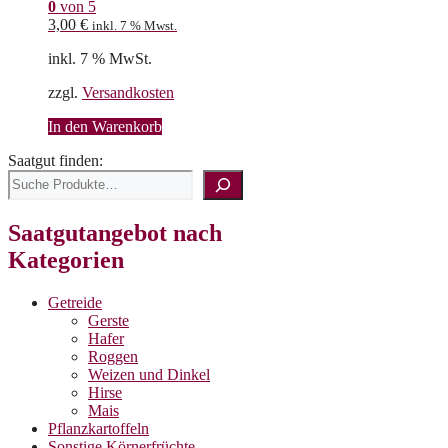
0
von 5
3,00
€
inkl. 7 % Mwst.
inkl. 7 % MwSt.
zzgl.
Versandkosten
In den Warenkorb
Saatgut finden:
Saatgutangebot nach
Kategorien
Getreide
Gerste
Hafer
Roggen
Weizen und Dinkel
Hirse
Mais
Pflanzkartoffeln
Sonstige Körnerfrüchte