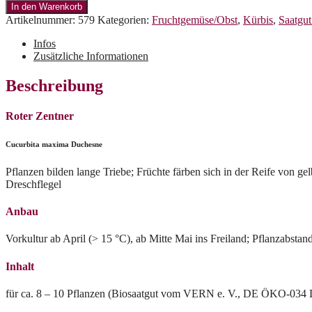
Zentner
In den Warenkorb
Menge
Artikelnummer:
579
Kategorien:
Fruchtgemüse/Obst
,
Kürbis
,
Saatgu
Infos
Zusätzliche Informationen
Beschreibung
Roter Zentner
Cucurbita maxima Duchesne
Pflanzen bilden lange Triebe; Früchte färben sich in der Reife von 
Dreschflegel
Anbau
Vorkultur ab April (> 15 °C), ab Mitte Mai ins Freiland; Pflanzabstan
Inhalt
für ca. 8 – 10 Pflanzen (Biosaatgut vom VERN e. V., DE ÖKO-034 