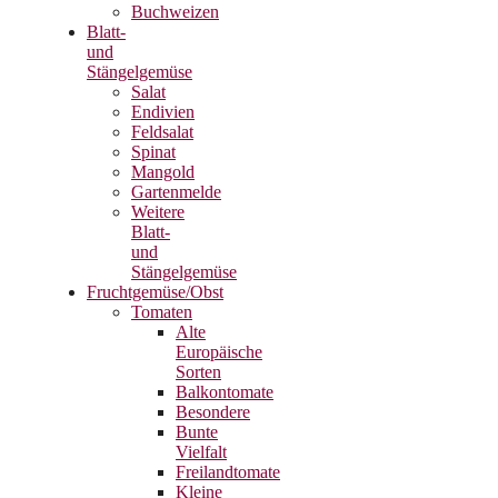
Buchweizen
Blatt-
und
Stängelgemüse
Salat
Endivien
Feldsalat
Spinat
Mangold
Gartenmelde
Weitere
Blatt-
und
Stängelgemüse
Fruchtgemüse/Obst
Tomaten
Alte
Europäische
Sorten
Balkontomate
Besondere
Bunte
Vielfalt
Freilandtomate
Kleine