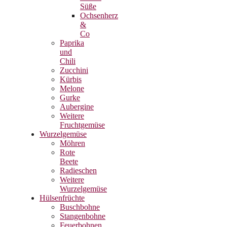
Süße
Ochsenherz
&
Co
Paprika
und
Chili
Zucchini
Kürbis
Melone
Gurke
Aubergine
Weitere
Fruchtgemüse
Wurzelgemüse
Möhren
Rote
Beete
Radieschen
Weitere
Wurzelgemüse
Hülsenfrüchte
Buschbohne
Stangenbohne
Feuerbohnen