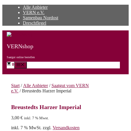
Zum
Alle Anbieter
Inhalt
VERN e.V.
springen
Samenbau Nordost
Dreschflegel
VERNshop
Saatgut online bestellen
0
Menü
Start
/
Alle Anbieter
/
Saatgut vom VERN
e.V.
/ Breustedts Harzer Imperial
Breustedts Harzer Imperial
3,00
€
inkl. 7 % Mwst.
inkl. 7 % MwSt.
zzgl.
Versandkosten