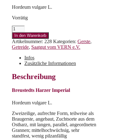
Hordeum vulgare L.
Vorrätig
Breustedts
Harzer
In den Warenkorb
Imperial
Artikelnummer:
228
Kategorien:
Gerste
,
Menge
Getreide
,
Saatgut vom VERN e.V.
Infos
Zusätzliche Informationen
Beschreibung
Breustedts Harzer Imperial
Hordeum vulgare L.
Zweizeilige, aufrechte Form, teilweise als
Braugerste, angebaut, Zuchtsorte aus dem
Ostharz, mit langen, parallel, angeordneten
Grannen; mittelhochwüchsig, sehr
standfest, wenig pilzanfällig