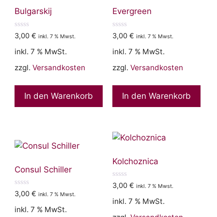
Bulgarskij
Evergreen
0
0
3,00
€
3,00
€
inkl. 7 % Mwst.
inkl. 7 % Mwst.
v
v
o
o
inkl. 7 % MwSt.
inkl. 7 % MwSt.
n
n
5
5
zzgl.
Versandkosten
zzgl.
Versandkosten
In den Warenkorb
In den Warenkorb
Kolchoznica
Consul Schiller
0
3,00
€
inkl. 7 % Mwst.
v
0
3,00
€
inkl. 7 % Mwst.
o
v
inkl. 7 % MwSt.
n
o
inkl. 7 % MwSt.
5
n