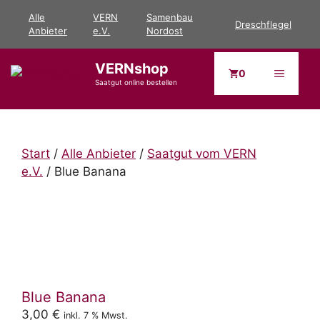
Zum
Alle
VERN
Samenbau
Dreschflegel
Inhalt
Anbieter
e.V.
Nordost
springen
VERNshop
Menü
0
Saatgut online bestellen
Start
/
Alle Anbieter
/
Saatgut vom VERN
e.V.
/ Blue Banana
Blue Banana
3,00
€
inkl. 7 % Mwst.