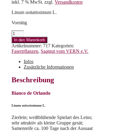
inkl. 7 % MwSt.
zzgl.
Versandkosten
Linum usitatissimum L.
Vorrätig
Bianco
de
In den Warenkorb
Orlando
Artikelnummer:
717
Kategorien:
Menge
Faserpflanzen
,
Saatgut vom VERN e.V.
Infos
Zusätzliche Informationen
Beschreibung
Bianco de Orlando
Linum usitatissimum L.
Zierlein; weißblühende Spielart des Leins;
sehr attraktiv als kleine Gruppe gesät;
Samenreife ca. 100 Tage nach der Aussaat