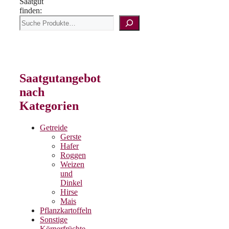
Saatgut
finden:
Saatgutangebot
nach
Kategorien
Getreide
Gerste
Hafer
Roggen
Weizen
und
Dinkel
Hirse
Mais
Pflanzkartoffeln
Sonstige
Körnerfrüchte