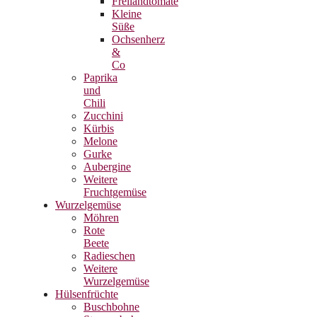
Freilandtomate
Kleine
Süße
Ochsenherz
&
Co
Paprika
und
Chili
Zucchini
Kürbis
Melone
Gurke
Aubergine
Weitere
Fruchtgemüse
Wurzelgemüse
Möhren
Rote
Beete
Radieschen
Weitere
Wurzelgemüse
Hülsenfrüchte
Buschbohne