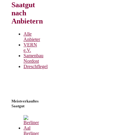
Saatgut
nach
Anbietern
Alle
Anbieter
VERN
e.V.
Samenbau
Nordost
Dreschflegel
Meistverkauftes
Saatgut
Berliner