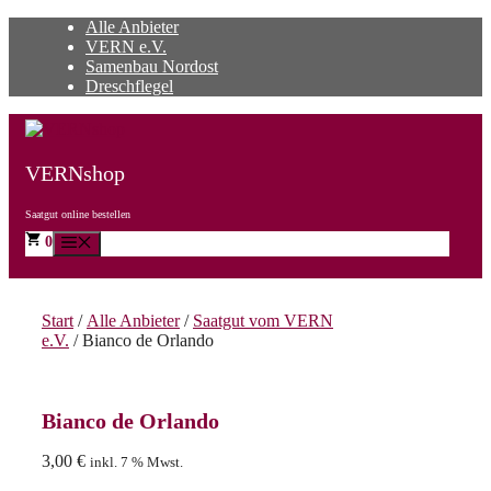
Zum
Alle Anbieter
Inhalt
VERN e.V.
springen
Samenbau Nordost
Dreschflegel
VERNshop
Saatgut online bestellen
0
Menü
Start
/
Alle Anbieter
/
Saatgut vom VERN
e.V.
/ Bianco de Orlando
Bianco de Orlando
3,00
€
inkl. 7 % Mwst.