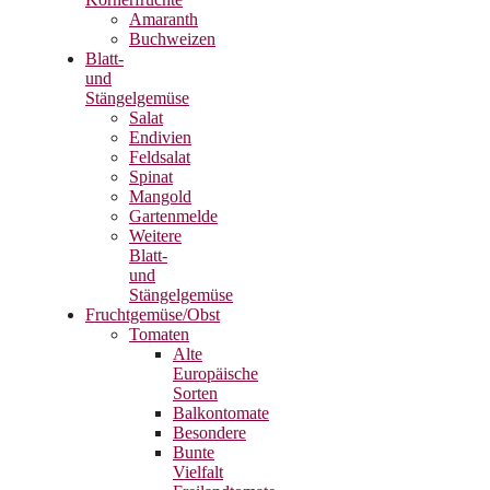
Amaranth
Buchweizen
Blatt-
und
Stängelgemüse
Salat
Endivien
Feldsalat
Spinat
Mangold
Gartenmelde
Weitere
Blatt-
und
Stängelgemüse
Fruchtgemüse/Obst
Tomaten
Alte
Europäische
Sorten
Balkontomate
Besondere
Bunte
Vielfalt