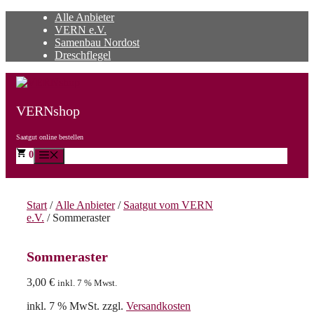
Zum
Alle Anbieter
Inhalt
VERN e.V.
springen
Samenbau Nordost
Dreschflegel
VERNshop
Saatgut online bestellen
0
Menü
Start
/
Alle Anbieter
/
Saatgut vom VERN
e.V.
/ Sommeraster
Sommeraster
3,00
€
inkl. 7 % Mwst.
inkl. 7 % MwSt.
zzgl.
Versandkosten