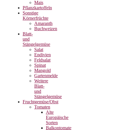
Mais
Pflanzkartoffeln
Sonstige
Körnerfrüchte
Amaranth
Buchweizen
Blatt-
und
Stängelgemüse
Salat
Endivien
Feldsalat
Spinat
Mangold
Gartenmelde
Weitere
Blatt-
und
Stängelgemüse
Fruchtgemüse/Obst
Tomaten
Alte
Europäische
Sorten
Balkontomate