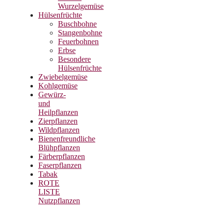
Wurzelgemüse
Hülsenfrüchte
Buschbohne
Stangenbohne
Feuerbohnen
Erbse
Besondere
Hülsenfrüchte
Zwiebelgemüse
Kohlgemüse
Gewürz-
und
Heilpflanzen
Zierpflanzen
Wildpflanzen
Bienenfreundliche
Blühpflanzen
Färberpflanzen
Faserpflanzen
Tabak
ROTE
LISTE
Nutzpflanzen