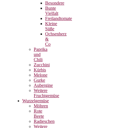
Besondere
Bunte
Vielfalt
Freilandtomate
Kleine
Süße
Ochsenherz
&
Co
Paprika
und
Chili
Zucchini
Kürbis
Melone
Gurke
Aubergine
Weitere
Fruchtgemüse
Wurzelgemüse
Möhren
Rote
Beete
Radieschen
Weitere