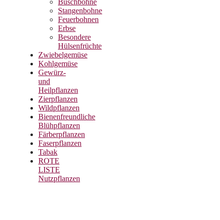
Buschbohne
Stangenbohne
Feuerbohnen
Erbse
Besondere
Hülsenfrüchte
Zwiebelgemüse
Kohlgemüse
Gewürz-
und
Heilpflanzen
Zierpflanzen
Wildpflanzen
Bienenfreundliche
Blühpflanzen
Färberpflanzen
Faserpflanzen
Tabak
ROTE
LISTE
Nutzpflanzen