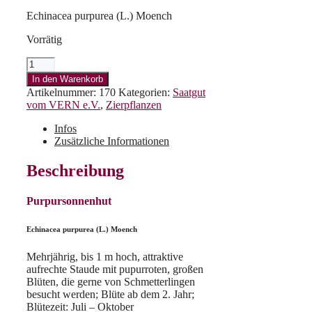
Echinacea purpurea (L.) Moench
Vorrätig
Purpursonnenhut
Menge
In den Warenkorb
Artikelnummer:
170
Kategorien:
Saatgut
vom VERN e.V.
,
Zierpflanzen
Infos
Zusätzliche Informationen
Beschreibung
Purpursonnenhut
Echinacea purpurea (L.) Moench
Mehrjährig, bis 1 m hoch, attraktive
aufrechte Staude mit pupurroten, großen
Blüten, die gerne von Schmetterlingen
besucht werden; Blüte ab dem 2. Jahr;
Blütezeit: Juli – Oktober