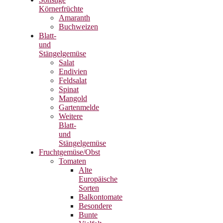
Körnerfrüchte
Amaranth
Buchweizen
Blatt-
und
Stängelgemüse
Salat
Endivien
Feldsalat
Spinat
Mangold
Gartenmelde
Weitere
Blatt-
und
Stängelgemüse
Fruchtgemüse/Obst
Tomaten
Alte
Europäische
Sorten
Balkontomate
Besondere
Bunte