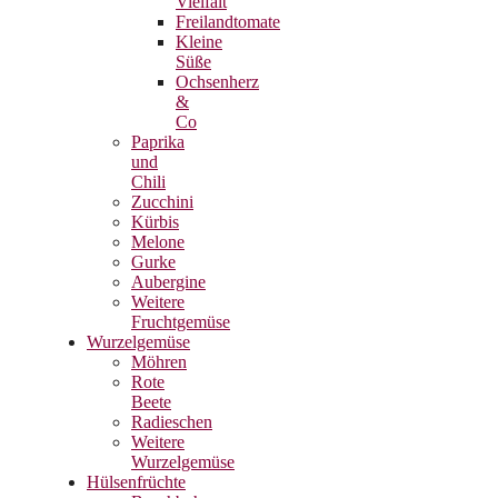
Vielfalt
Freilandtomate
Kleine
Süße
Ochsenherz
&
Co
Paprika
und
Chili
Zucchini
Kürbis
Melone
Gurke
Aubergine
Weitere
Fruchtgemüse
Wurzelgemüse
Möhren
Rote
Beete
Radieschen
Weitere
Wurzelgemüse
Hülsenfrüchte