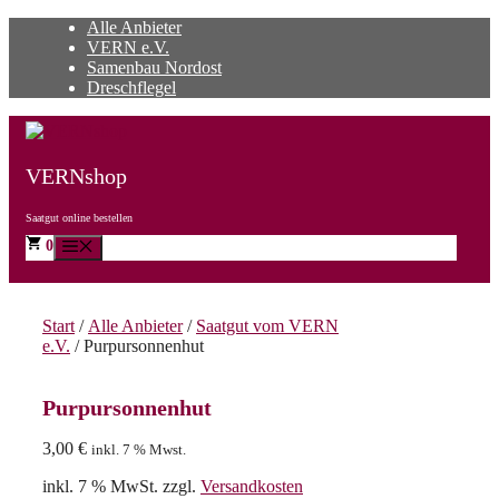
Zum
Alle Anbieter
Inhalt
VERN e.V.
springen
Samenbau Nordost
Dreschflegel
VERNshop
Saatgut online bestellen
0
Menü
Start
/
Alle Anbieter
/
Saatgut vom VERN
e.V.
/ Purpursonnenhut
Purpursonnenhut
3,00
€
inkl. 7 % Mwst.
inkl. 7 % MwSt.
zzgl.
Versandkosten