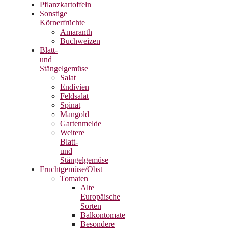
Pflanzkartoffeln
Sonstige
Körnerfrüchte
Amaranth
Buchweizen
Blatt-
und
Stängelgemüse
Salat
Endivien
Feldsalat
Spinat
Mangold
Gartenmelde
Weitere
Blatt-
und
Stängelgemüse
Fruchtgemüse/Obst
Tomaten
Alte
Europäische
Sorten
Balkontomate
Besondere