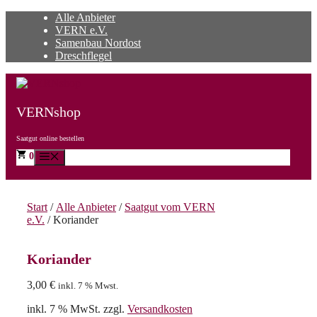
Zum
Alle Anbieter
Inhalt
VERN e.V.
springen
Samenbau Nordost
Dreschflegel
VERNshop
Saatgut online bestellen
0
Menü
Start
/
Alle Anbieter
/
Saatgut vom VERN
e.V.
/ Koriander
Koriander
3,00
€
inkl. 7 % Mwst.
inkl. 7 % MwSt.
zzgl.
Versandkosten