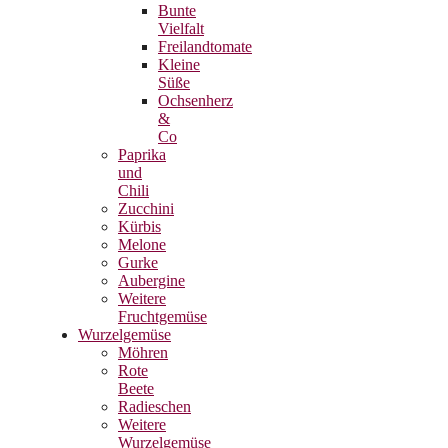
Bunte
Vielfalt
Freilandtomate
Kleine
Süße
Ochsenherz
&
Co
Paprika
und
Chili
Zucchini
Kürbis
Melone
Gurke
Aubergine
Weitere
Fruchtgemüse
Wurzelgemüse
Möhren
Rote
Beete
Radieschen
Weitere
Wurzelgemüse