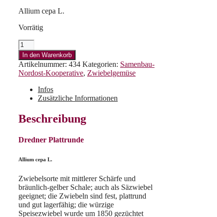
Allium cepa L.
Vorrätig
Dresdner
Plattrunde
In den Warenkorb
Menge
Artikelnummer:
434
Kategorien:
Samenbau-
Nordost-Kooperative
,
Zwiebelgemüse
Infos
Zusätzliche Informationen
Beschreibung
Dredner Plattrunde
Allium cepa L.
Zwiebelsorte mit mittlerer Schärfe und
bräunlich-gelber Schale; auch als Säzwiebel
geeignet; die Zwiebeln sind fest, plattrund
und gut lagerfähig; die würzige
Speisezwiebel wurde um 1850 gezüchtet