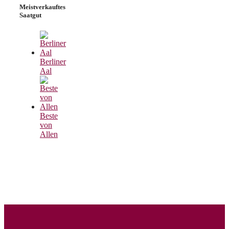
Meistverkauftes
Saatgut
Berliner
Aal
Beste
von
Allen