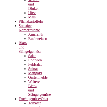
und
Dinkel
Hirse
Mais
Pflanzkartoffeln
Sonstige
Körnerfrüchte
Amaranth
Buchweizen
Blatt-
und
Stängelgemüse
Salat
Endivien
Feldsalat
Spinat
Mangold
Gartenmelde
Weitere
Blatt-
und
Stängelgemüse
Fruchtgemüse/Obst
Tomaten