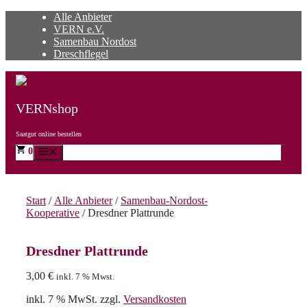
Zum
Alle Anbieter
Inhalt
VERN e.V.
springen
Samenbau Nordost
Dreschflegel
VERNshop
Saatgut online bestellen
0
Menü
Start
/
Alle Anbieter
/
Samenbau-Nordost-
Kooperative
/ Dresdner Plattrunde
Dresdner Plattrunde
3,00
€
inkl. 7 % Mwst.
inkl. 7 % MwSt.
zzgl.
Versandkosten