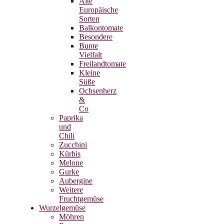
Alte
Europäische
Sorten
Balkontomate
Besondere
Bunte
Vielfalt
Freilandtomate
Kleine
Süße
Ochsenherz
&
Co
Paprika
und
Chili
Zucchini
Kürbis
Melone
Gurke
Aubergine
Weitere
Fruchtgemüse
Wurzelgemüse
Möhren