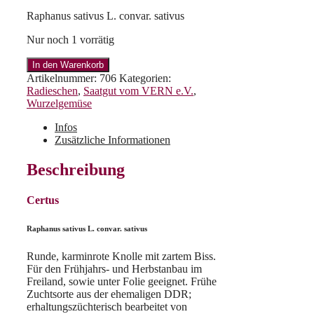
Raphanus sativus L. convar. sativus
Nur noch 1 vorrätig
Certus
In den Warenkorb
Menge
Artikelnummer:
706
Kategorien:
Radieschen
,
Saatgut vom VERN e.V.
,
Wurzelgemüse
Infos
Zusätzliche Informationen
Beschreibung
Certus
Raphanus sativus L. convar. sativus
Runde, karminrote Knolle mit zartem Biss.
Für den Frühjahrs- und Herbstanbau im
Freiland, sowie unter Folie geeignet. Frühe
Zuchtsorte aus der ehemaligen DDR;
erhaltungszüchterisch bearbeitet von