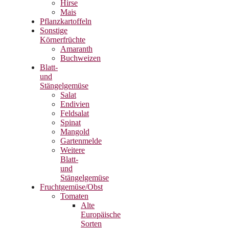
Hirse
Mais
Pflanzkartoffeln
Sonstige
Körnerfrüchte
Amaranth
Buchweizen
Blatt-
und
Stängelgemüse
Salat
Endivien
Feldsalat
Spinat
Mangold
Gartenmelde
Weitere
Blatt-
und
Stängelgemüse
Fruchtgemüse/Obst
Tomaten
Alte
Europäische
Sorten