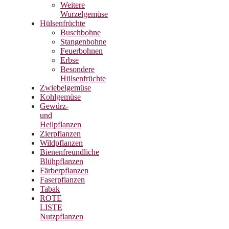
Weitere
Wurzelgemüse
Hülsenfrüchte
Buschbohne
Stangenbohne
Feuerbohnen
Erbse
Besondere
Hülsenfrüchte
Zwiebelgemüse
Kohlgemüse
Gewürz-
und
Heilpflanzen
Zierpflanzen
Wildpflanzen
Bienenfreundliche
Blühpflanzen
Färberpflanzen
Faserpflanzen
Tabak
ROTE
LISTE
Nutzpflanzen