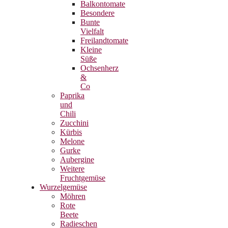
Balkontomate
Besondere
Bunte
Vielfalt
Freilandtomate
Kleine
Süße
Ochsenherz
&
Co
Paprika
und
Chili
Zucchini
Kürbis
Melone
Gurke
Aubergine
Weitere
Fruchtgemüse
Wurzelgemüse
Möhren
Rote
Beete
Radieschen