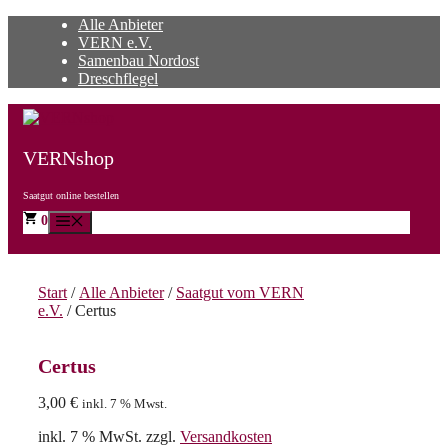
Zum
Alle Anbieter
Inhalt
VERN e.V.
springen
Samenbau Nordost
Dreschflegel
VERNshop
Saatgut online bestellen
0
Menü
Start
/
Alle Anbieter
/
Saatgut vom VERN
e.V.
/ Certus
Certus
3,00
€
inkl. 7 % Mwst.
inkl. 7 % MwSt.
zzgl.
Versandkosten