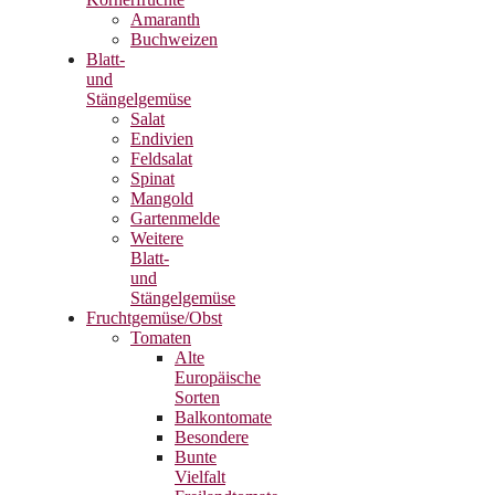
Amaranth
Buchweizen
Blatt-
und
Stängelgemüse
Salat
Endivien
Feldsalat
Spinat
Mangold
Gartenmelde
Weitere
Blatt-
und
Stängelgemüse
Fruchtgemüse/Obst
Tomaten
Alte
Europäische
Sorten
Balkontomate
Besondere
Bunte
Vielfalt