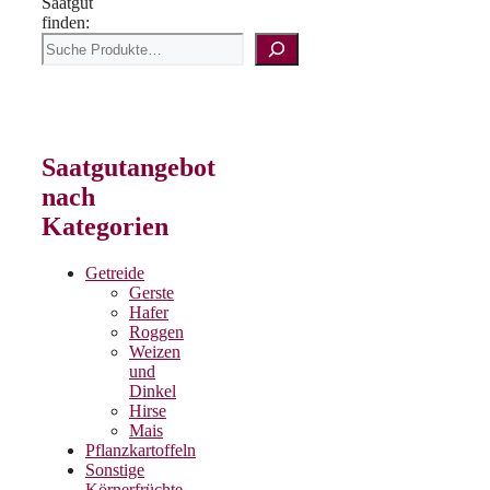
Saatgut
finden:
Saatgutangebot
nach
Kategorien
Getreide
Gerste
Hafer
Roggen
Weizen
und
Dinkel
Hirse
Mais
Pflanzkartoffeln
Sonstige
Körnerfrüchte