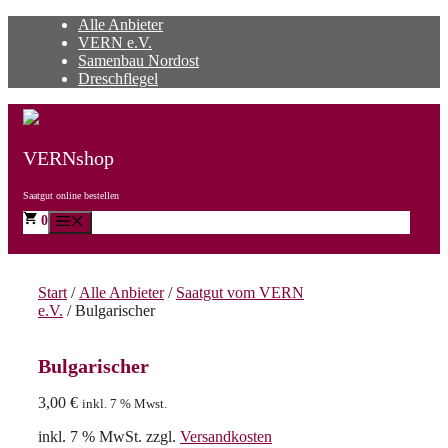
Zum
Alle Anbieter
Inhalt
VERN e.V.
springen
Samenbau Nordost
Dreschflegel
VERNshop
Saatgut online bestellen
0
Menü
Start
/
Alle Anbieter
/
Saatgut vom VERN
e.V.
/ Bulgarischer
Bulgarischer
3,00
€
inkl. 7 % Mwst.
inkl. 7 % MwSt.
zzgl.
Versandkosten