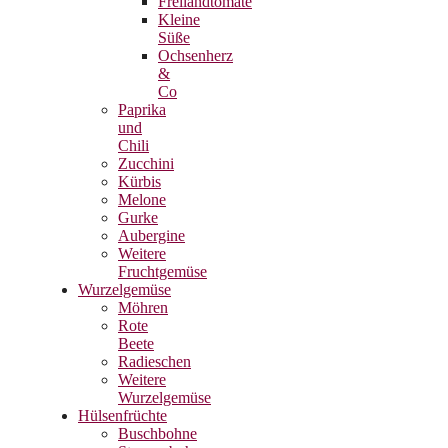
Freilandtomate
Kleine
Süße
Ochsenherz
&
Co
Paprika
und
Chili
Zucchini
Kürbis
Melone
Gurke
Aubergine
Weitere
Fruchtgemüse
Wurzelgemüse
Möhren
Rote
Beete
Radieschen
Weitere
Wurzelgemüse
Hülsenfrüchte
Buschbohne