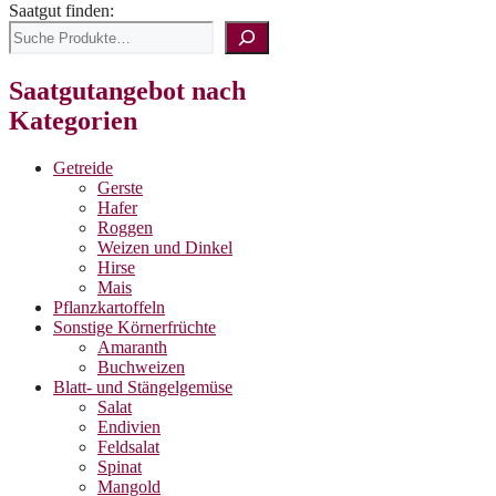
Saatgut finden:
Saatgutangebot nach
Kategorien
Getreide
Gerste
Hafer
Roggen
Weizen und Dinkel
Hirse
Mais
Pflanzkartoffeln
Sonstige Körnerfrüchte
Amaranth
Buchweizen
Blatt- und Stängelgemüse
Salat
Endivien
Feldsalat
Spinat
Mangold