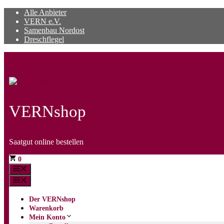
Zum
Alle Anbieter
Inhalt
VERN e.V.
springen
Samenbau Nordost
Dreschflegel
VERNshop
Saatgut online bestellen
0
Menü
Menü
Der VERNshop
Warenkorb
Mein Konto