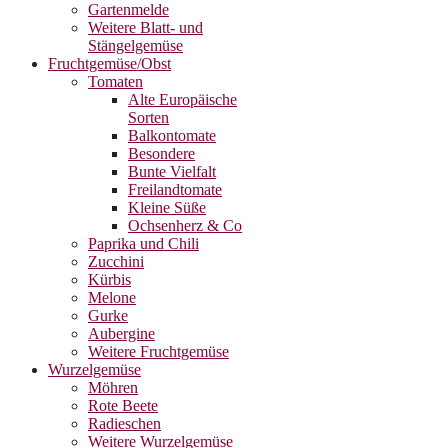
Gartenmelde
Weitere Blatt- und
Stängelgemüse
Fruchtgemüse/Obst
Tomaten
Alte Europäische
Sorten
Balkontomate
Besondere
Bunte Vielfalt
Freilandtomate
Kleine Süße
Ochsenherz & Co
Paprika und Chili
Zucchini
Kürbis
Melone
Gurke
Aubergine
Weitere Fruchtgemüse
Wurzelgemüse
Möhren
Rote Beete
Radieschen
Weitere Wurzelgemüse