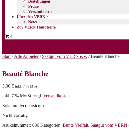
Bestellungen
Preise
Versandkosten
Über den VERN
News
Zur VERN Hauptseite
0
Start
/
Alle Anbieter
/
Saatgut vom VERN e.V.
/ Beauté Blanche
Beauté Blanche
3,00
€
inkl. 7 % Mwst.
inkl. 7 % MwSt.
zzgl.
Versandkosten
Solanum lycopersicum
Nicht vorrätig
Artikelnummer:
036
Kategorien:
Bunte Vielfalt
,
Saatgut vom VERN 