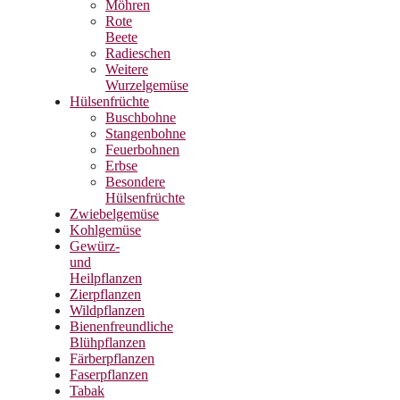
Möhren
Rote
Beete
Radieschen
Weitere
Wurzelgemüse
Hülsenfrüchte
Buschbohne
Stangenbohne
Feuerbohnen
Erbse
Besondere
Hülsenfrüchte
Zwiebelgemüse
Kohlgemüse
Gewürz-
und
Heilpflanzen
Zierpflanzen
Wildpflanzen
Bienenfreundliche
Blühpflanzen
Färberpflanzen
Faserpflanzen
Tabak