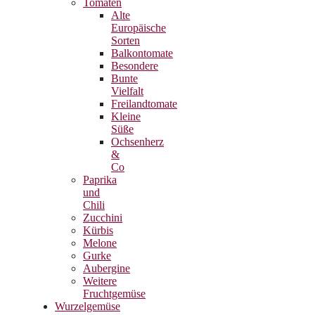
Tomaten
Alte
Europäische
Sorten
Balkontomate
Besondere
Bunte
Vielfalt
Freilandtomate
Kleine
Süße
Ochsenherz
&
Co
Paprika
und
Chili
Zucchini
Kürbis
Melone
Gurke
Aubergine
Weitere
Fruchtgemüse
Wurzelgemüse