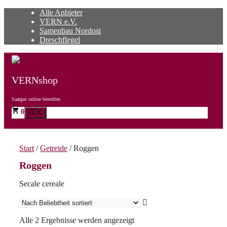
Zum
Alle Anbieter
Inhalt
VERN e.V.
springen
Samenbau Nordost
Dreschflegel
VERNshop
Saatgut online bestellen
0
Menü
Start
/
Getreide
/ Roggen
Roggen
Secale cereale
Nach
Alle 2 Ergebnisse werden angezeigt