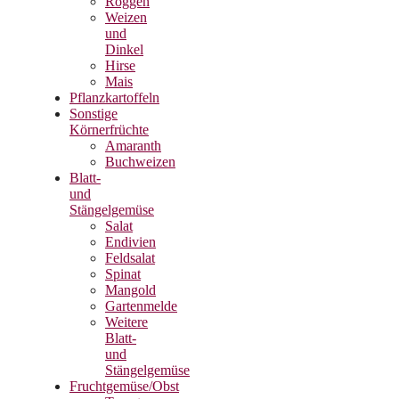
Roggen
Weizen
und
Dinkel
Hirse
Mais
Pflanzkartoffeln
Sonstige
Körnerfrüchte
Amaranth
Buchweizen
Blatt-
und
Stängelgemüse
Salat
Endivien
Feldsalat
Spinat
Mangold
Gartenmelde
Weitere
Blatt-
und
Stängelgemüse
Fruchtgemüse/Obst